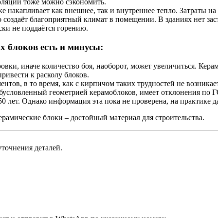
оляции тоже можно сэкономить.
е накапливает как внешнее, так и внутреннее тепло. Затраты н
 создаёт благоприятный климат в помещении. В зданиях нет зас
ки не поддаётся горению.
х блоков есть и минусы:
ровки, иначе количество боя, наоборот, может увеличиться. Кер
привести к расколу блоков.
тов, в то время, как с кирпичом таких трудностей не возникае
бусловленный геометрией керамоблоков, имеет отклонения по Г
50 лет. Однако информация эта пока не проверена, на практике 
ерамические блоки – достойный материал для строительства.
уточнения деталей.