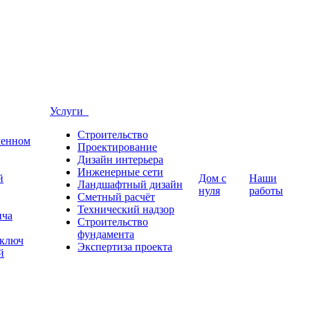
Услуги
Строительство
менном
Проектирование
Дизайн интерьера
Инженерные сети
й
Дом с
Наши
Ландшафтный дизайн
нуля
работы
Сметный расчёт
Технический надзор
ича
Строительство
фундамента
 ключ
Экспертиза проекта
й