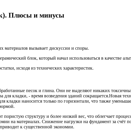
к). Плюсы и минусы
ых материалов вызывает дискуссии и споры.
амический блок, который начал использоваться в качестве альт
статки, исходя из технических характеристик.
работанные песок и глина. Они не выделяют никаких токсичных 
а для кладки, - время возведения зданий сокращается.Новая тех
для кладки наносится только по горизонтали, что также уменьша
формой.
 пористую структуру и более низкий вес, что облегчает процесс
мии на материалах. Снижение нагрузки на фундамент за счёт по
 приводит к существенной экономии.