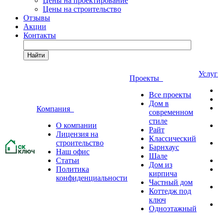
Цены на проектирование
Цены на строительство
Отзывы
Акции
Контакты
Найти
Услу
Проекты
Все проекты
Дом в
Компания
современном
стиле
О компании
Райт
Лицензия на
Классический
строительство
Барнхаус
Наш офис
Шале
Статьи
Дом из
Политика
кирпича
конфиденциальности
Частный дом
Коттедж под
ключ
Одноэтажный