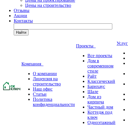
Цены на проектирование
Цены на строительство
Отзывы
Акции
Контакты
Найти
Услу
Проекты
Все проекты
Дом в
Компания
современном
стиле
О компании
Райт
Лицензия на
Классический
строительство
Барнхаус
Наш офис
Шале
Статьи
Дом из
Политика
кирпича
конфиденциальности
Частный дом
Коттедж под
ключ
Одноэтажный