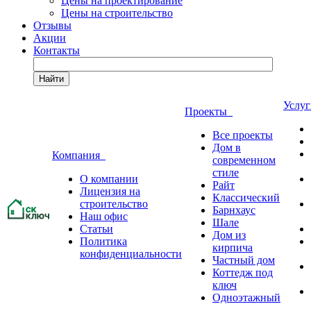
Цены на проектирование
Цены на строительство
Отзывы
Акции
Контакты
Найти
Услу
Проекты
Все проекты
Дом в
Компания
современном
стиле
О компании
Райт
Лицензия на
Классический
строительство
Барнхаус
Наш офис
Шале
Статьи
Дом из
Политика
кирпича
конфиденциальности
Частный дом
Коттедж под
ключ
Одноэтажный