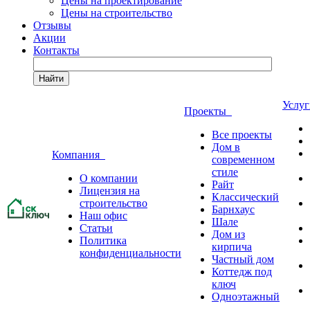
Цены на проектирование
Цены на строительство
Отзывы
Акции
Контакты
Найти
Услу
Проекты
Все проекты
Дом в
Компания
современном
стиле
О компании
Райт
Лицензия на
Классический
строительство
Барнхаус
Наш офис
Шале
Статьи
Дом из
Политика
кирпича
конфиденциальности
Частный дом
Коттедж под
ключ
Одноэтажный