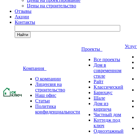
Цены на проектирование
Цены на строительство
Отзывы
Акции
Контакты
Найти
Услу
Проекты
Все проекты
Дом в
Компания
современном
стиле
О компании
Райт
Лицензия на
Классический
строительство
Барнхаус
Наш офис
Шале
Статьи
Дом из
Политика
кирпича
конфиденциальности
Частный дом
Коттедж под
ключ
Одноэтажный