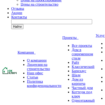
Цены на проектирование
Цены на строительство
Отзывы
Акции
Контакты
Найти
Услу
Проекты
Все проекты
Дом в
Компания
современном
стиле
О компании
Райт
Лицензия на
Классический
строительство
Барнхаус
Наш офис
Шале
Статьи
Дом из
Политика
кирпича
конфиденциальности
Частный дом
Коттедж под
ключ
Одноэтажный