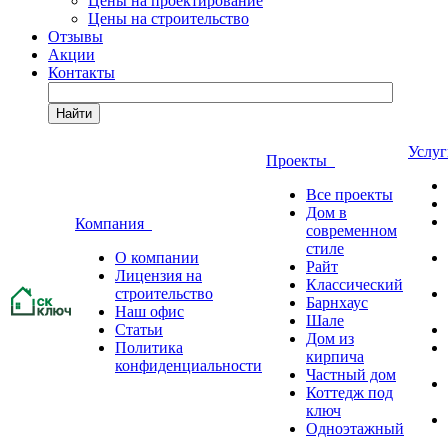
Цены на проектирование
Цены на строительство
Отзывы
Акции
Контакты
Найти
Услу
Проекты
Все проекты
Дом в
Компания
современном
стиле
О компании
Райт
Лицензия на
Классический
строительство
Барнхаус
Наш офис
Шале
Статьи
Дом из
Политика
кирпича
конфиденциальности
Частный дом
Коттедж под
ключ
Одноэтажный