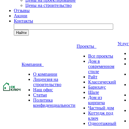
Цены на проектирование
Цены на строительство
Отзывы
Акции
Контакты
Найти
Услу
Проекты
Все проекты
Дом в
Компания
современном
стиле
О компании
Райт
Лицензия на
Классический
строительство
Барнхаус
Наш офис
Шале
Статьи
Дом из
Политика
кирпича
конфиденциальности
Частный дом
Коттедж под
ключ
Одноэтажный