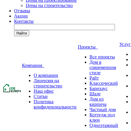
Цены на проектирование
Цены на строительство
Отзывы
Акции
Контакты
Найти
Услу
Проекты
Все проекты
Дом в
Компания
современном
стиле
О компании
Райт
Лицензия на
Классический
строительство
Барнхаус
Наш офис
Шале
Статьи
Дом из
Политика
кирпича
конфиденциальности
Частный дом
Коттедж под
ключ
Одноэтажный