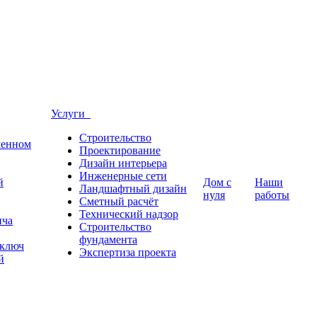
Услуги
Строительство
менном
Проектирование
Дизайн интерьера
Инженерные сети
й
Дом с
Наши
Ландшафтный дизайн
нуля
работы
Сметный расчёт
Технический надзор
ича
Строительство
фундамента
 ключ
Экспертиза проекта
й