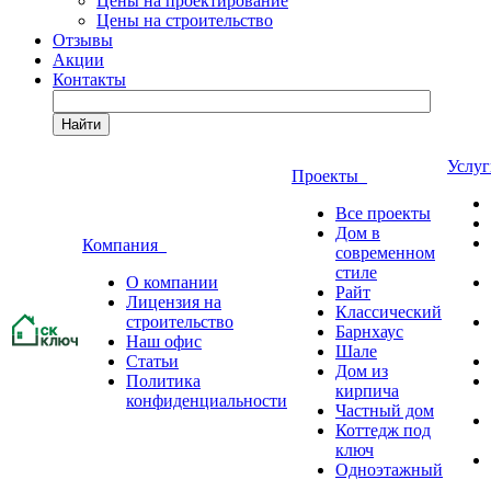
Цены на проектирование
Цены на строительство
Отзывы
Акции
Контакты
Найти
Услу
Проекты
Все проекты
Дом в
Компания
современном
стиле
О компании
Райт
Лицензия на
Классический
строительство
Барнхаус
Наш офис
Шале
Статьи
Дом из
Политика
кирпича
конфиденциальности
Частный дом
Коттедж под
ключ
Одноэтажный