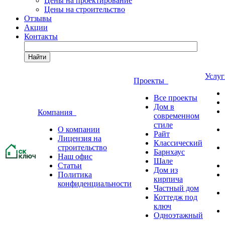
Цены на проектирование
Цены на строительство
Отзывы
Акции
Контакты
Найти
Услу
Проекты
Все проекты
Дом в
Компания
современном
стиле
О компании
Райт
Лицензия на
Классический
строительство
Барнхаус
Наш офис
Шале
Статьи
Дом из
Политика
кирпича
конфиденциальности
Частный дом
Коттедж под
ключ
Одноэтажный